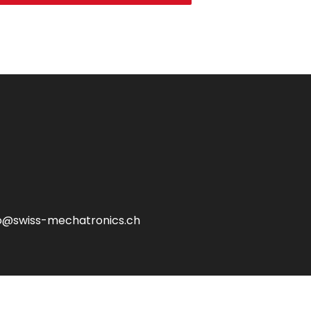
fo@swiss-mechatronics.ch
Impressum
AGB