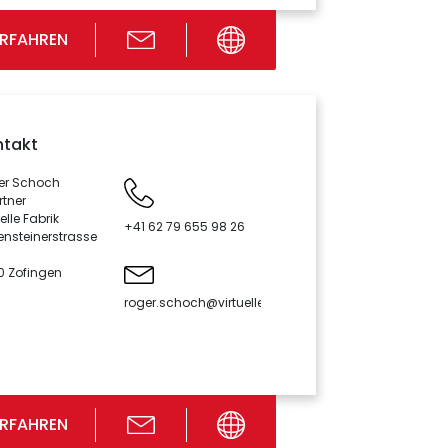
ERFAHREN
ntakt
er Schoch
rtner
elle Fabrik
+41 62 79 655 98 26
ensteinerstrasse
0 Zofingen
roger.schoch@virtuellefabrik.ch
ERFAHREN