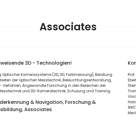
Associates
sweisende 3D - Technologien!
Ko
g Optischer Kamerasysteme (2D, 3D, Farbmessung), Beratung
Prof.
bieten der optischen Messtechnik, Beleuchtungsentwicklung,
Eber
- Verfahren, Angewandte Forschung in den Bereichen der
Stei
Messtechnik und 3D-Kameratechnik, Schulung und Training.
Tran
Visi
lderkennung & Navigation, Forschung &
Hal
880
sbildung, Associates
Mec