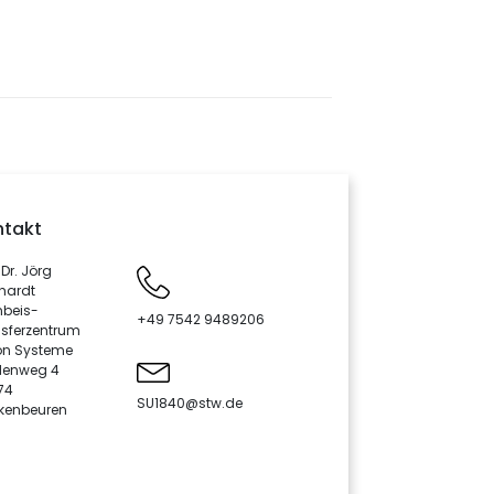
ntakt
 Dr. Jörg
hardt
nbeis-
+49 7542 9489206
sferzentrum
on Systeme
denweg 4
74
SU1840@stw.de
kenbeuren