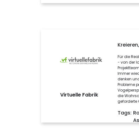
Kreieren,
Für die Real
- von der I
Projekttea
Immer wieder
denken und
Probleme pr
Vogelperspe
Virtuelle Fabrik
die Wahrsc
geforderte Q
Tags:
Ro
As