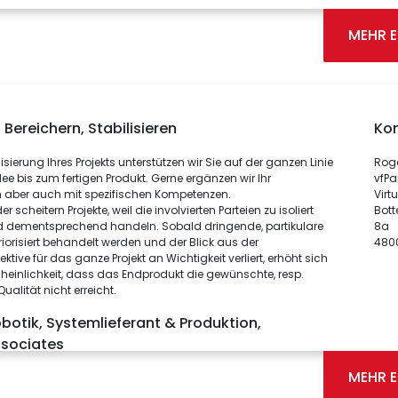
MEHR 
 Bereichern, Stabilisieren
Ko
isierung Ihres Projekts unterstützen wir Sie auf der ganzen Linie
Rog
dee bis zum fertigen Produkt. Gerne ergänzen wir Ihr
vfPa
m aber auch mit spezifischen Kompetenzen.
Virtu
 scheitern Projekte, weil die involvierten Parteien zu isoliert
Bott
 dementsprechend handeln. Sobald dringende, partikulare
8a
iorisiert behandelt werden und der Blick aus der
480
ktive für das ganze Projekt an Wichtigkeit verliert, erhöht sich
heinlichkeit, dass das Endprodukt die gewünschte, resp.
ualität nicht erreicht.
botik, Systemlieferant & Produktion,
sociates
MEHR 